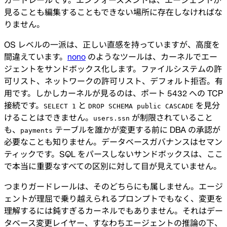
見ることも編集することもできない場所に存在しなければな
りません。
OS レベルの一派は、正しい直感を持っていますが、高度を
間違えています。
nono
のようなツールは、カーネルでエー
ジェントをサンドボックス化します。ファイルシステムの許
可リスト、ネットワークの許可リスト、デフォルト拒否。有
用です。しかしカーネルが見るのは、ポート 5432 への TCP
接続です。
と
を見分
SELECT 1
DROP SCHEMA public CASCADE
けることはできません。
が制限されていること
users.ssn
も、
テーブルを誰かが変更する前に DBA の承認が
payments
必要なことも知りません。データベースガバナンスはセマン
ティックです。SQL をパースしないサンドボックスは、ここ
で本当に重要なすべての区別に対して目が見えていません。
つまりガードレールは、そのどちらにも属しません。エージ
ェントが理屈で乗り越えられるプロンプトでもなく、変更を
理解するには鈍すぎるカーネルでもありません。それはデー
タベース変更レイヤー、すなわちエージェントの推論の下、