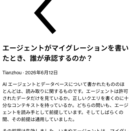
業界
金融
テクノロジー
製造業
ゲーム
Web3
乗り換え
エージェントがマイグレーションを書い
Liquibase
DataGrip
たとき、誰が承認するのか？
CloudBeaver
Jira
Tianzhou
·
2026年6月12日
ドキュメント
はじめに
AI エージェントとデータベースについて書かれたもののほ
とんどは、読み取りに関するものです。エージェントは許可
Terraform
されたデータだけを見ているか。正しいクエリを書くのに十
分なコンテキストを持っているか。どちらの問いも、エージ
API
ェントを読み手として前提しています。そしてしばらくの
間、その前提は通用していました。
MCP
その前提は失効しました。いまやエージェントは、マイグレ