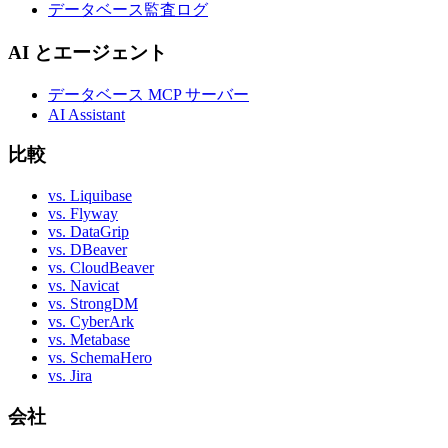
データベース監査ログ
AI とエージェント
データベース MCP サーバー
AI Assistant
比較
vs. Liquibase
vs. Flyway
vs. DataGrip
vs. DBeaver
vs. CloudBeaver
vs. Navicat
vs. StrongDM
vs. CyberArk
vs. Metabase
vs. SchemaHero
vs. Jira
会社