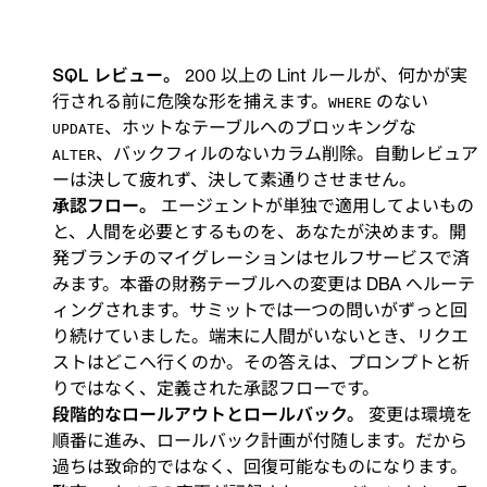
SQL レビュー。
200 以上の Lint ルールが、何かが実
行される前に危険な形を捕えます。
のない
WHERE
、ホットなテーブルへのブロッキングな
UPDATE
、バックフィルのないカラム削除。自動レビュア
ALTER
ーは決して疲れず、決して素通りさせません。
承認フロー。
エージェントが単独で適用してよいもの
と、人間を必要とするものを、あなたが決めます。開
発ブランチのマイグレーションはセルフサービスで済
みます。本番の財務テーブルへの変更は DBA へルーテ
ィングされます。サミットでは一つの問いがずっと回
り続けていました。端末に人間がいないとき、リクエ
ストはどこへ行くのか。その答えは、プロンプトと祈
りではなく、定義された承認フローです。
段階的なロールアウトとロールバック。
変更は環境を
順番に進み、ロールバック計画が付随します。だから
過ちは致命的ではなく、回復可能なものになります。