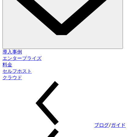
ソリューション
導入事例
エンタープライズ
料金
データベース変更管理
セルフホスト
スキーマ移行。データ修正。
セルフホスト
クラウド
クラウド
データベースアクセス制御
アクセス付与。データマスキング。ジャストインタイム。
データベースコンプライアンス
監査ログ。承認フロー。ポリシー適用。
ブログ
/
ガイド
インテグレーション
データベース。パイプライン。ID。