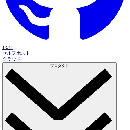
13.4k
セルフホスト
セルフホスト
クラウド
クラウド
プロダクト