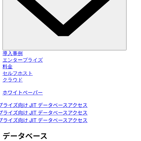
ソリューション
導入事例
エンタープライズ
料金
データベース変更管理
セルフホスト
スキーマ移行。データ修正。
セルフホスト
クラウド
クラウド
データベースアクセス制御
ホワイトペーパー
アクセス付与。データマスキング。ジャストインタイム。
イズ向け JIT データベースアクセス
データベースコンプライアンス
イズ向け JIT データベースアクセス
監査ログ。承認フロー。ポリシー適用。
イズ向け JIT データベースアクセス
インテグレーション
データベース
データベース。パイプライン。ID。