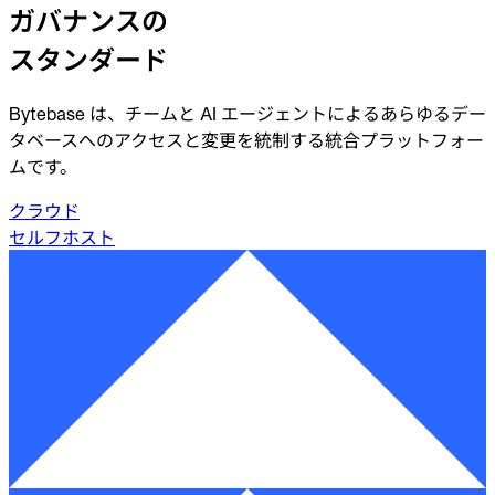
ガバナンスの
業界
金融
スタンダード
テクノロジー
製造業
ゲーム
Bytebase は、チームと AI エージェントによるあらゆるデー
Web3
タベースへのアクセスと変更を統制する統合プラットフォー
乗り換え
ムです。
Liquibase
クラウド
DataGrip
CloudBeaver
クラウド
セルフホスト
Jira
セルフホスト
ドキュメント
はじめに
Terraform
API
MCP