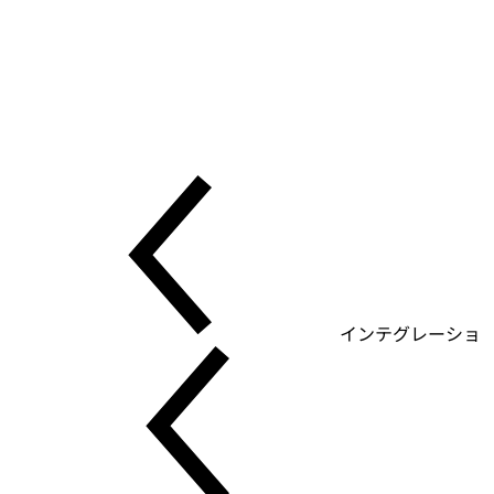
に保持します。
マスキングの判断を記録
ログは各読み取りで値がマスクされたか解除されたかを示す
ため、機微データへのアクセスは推測ではなく証明できま
す。
インテグレーショ