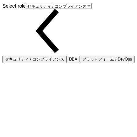
Select role
セキュリティ / コンプライアンス
DBA
プラットフォーム / DevOps
組み立て不要の証拠
監査の最中に散在するエンジンログから再構築するのではな
く、完全で帰属可能な証跡をオンデマンドで取り出せます。
フレームワークに対応
レコードは SOC 2、HIPAA、PCI DSS、ISO 27001、GDPR
が求めるフィールドを、それぞれが要求する保持期間ととも