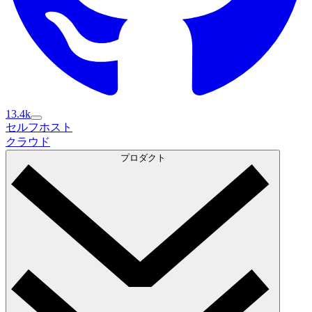
13.4k
セルフホスト
セルフホスト
クラウド
クラウド
プロダクト