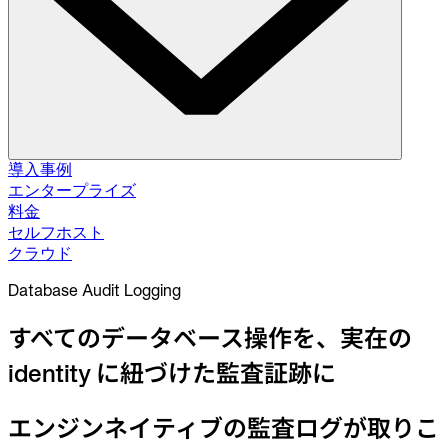
ソリューション
導入事例
エンタープライズ
料金
データベース変更管理
セルフホスト
スキーマ移行。データ修正。
セルフホスト
クラウド
クラウド
データベースアクセス制御
Database Audit Logging
アクセス付与。データマスキング。ジャストインタイム。
すべてのデータベース操作を、実在の
データベースコンプライアンス
identity に紐づけた監査証跡に
監査ログ。承認フロー。ポリシー適用。
インテグレーション
エンジンネイティブの監査ログが取りこ
データベース。パイプライン。ID。