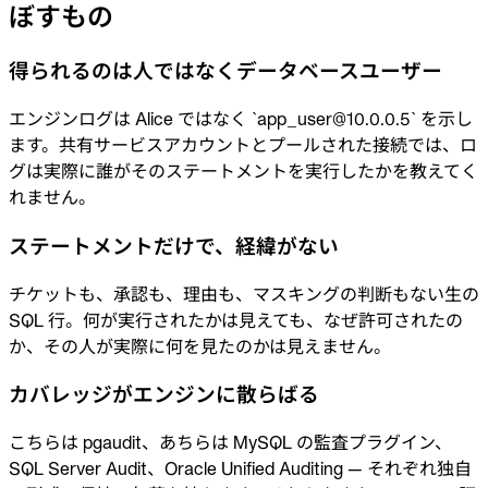
ぼすもの
業界
金融
得られるのは人ではなくデータベースユーザー
テクノロジー
製造業
ゲーム
エンジンログは Alice ではなく `app_user@10.0.0.5` を示し
Web3
ます。共有サービスアカウントとプールされた接続では、ロ
乗り換え
グは実際に誰がそのステートメントを実行したかを教えてく
Liquibase
れません。
DataGrip
CloudBeaver
Jira
ステートメントだけで、経緯がない
ドキュメント
チケットも、承認も、理由も、マスキングの判断もない生の
はじめに
SQL 行。何が実行されたかは見えても、なぜ許可されたの
か、その人が実際に何を見たのかは見えません。
Terraform
カバレッジがエンジンに散らばる
API
こちらは pgaudit、あちらは MySQL の監査プラグイン、
MCP
SQL Server Audit、Oracle Unified Auditing — それぞれ独自