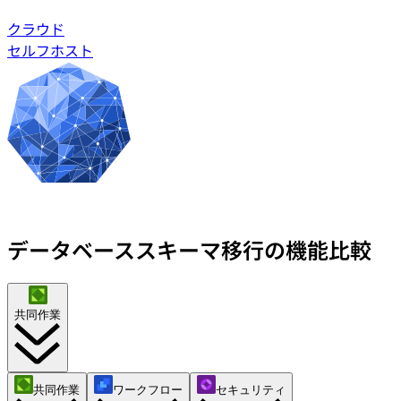
業界
クラウド
金融
クラウド
セルフホスト
テクノロジー
セルフホスト
製造業
ゲーム
Web3
乗り換え
Liquibase
DataGrip
CloudBeaver
Jira
ドキュメント
データベーススキーマ移行の機能比較
はじめに
Terraform
共同作業
API
MCP
共同作業
ワークフロー
セキュリティ