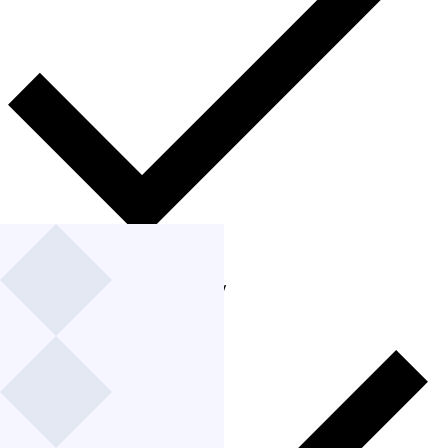
Argo CD、Flux、kubectl apply
データベース GitOps