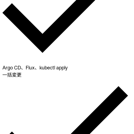
Argo CD、Flux、kubectl apply
一括変更