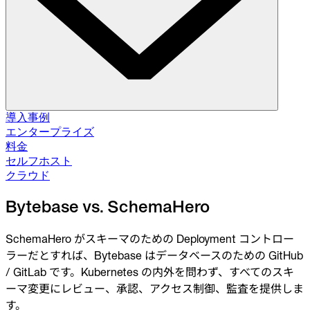
ソリューション
導入事例
エンタープライズ
料金
データベース変更管理
セルフホスト
スキーマ移行。データ修正。
セルフホスト
クラウド
クラウド
データベースアクセス制御
Bytebase vs. SchemaHero
アクセス付与。データマスキング。ジャストインタイム。
SchemaHero がスキーマのための Deployment コントロー
データベースコンプライアンス
ラーだとすれば、Bytebase はデータベースのための GitHub
監査ログ。承認フロー。ポリシー適用。
/ GitLab です。Kubernetes の内外を問わず、すべてのスキ
インテグレーション
ーマ変更にレビュー、承認、アクセス制御、監査を提供しま
データベース。パイプライン。ID。
す。