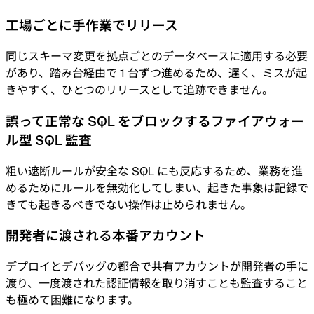
業界
工場ごとに手作業でリリース
金融
テクノロジー
同じスキーマ変更を拠点ごとのデータベースに適用する必要
製造業
ゲーム
があり、踏み台経由で 1 台ずつ進めるため、遅く、ミスが起
Web3
きやすく、ひとつのリリースとして追跡できません。
乗り換え
誤って正常な SQL をブロックするファイアウォー
Liquibase
DataGrip
ル型 SQL 監査
CloudBeaver
Jira
粗い遮断ルールが安全な SQL にも反応するため、業務を進
ドキュメント
めるためにルールを無効化してしまい、起きた事象は記録で
はじめに
きても起きるべきでない操作は止められません。
Terraform
開発者に渡される本番アカウント
API
デプロイとデバッグの都合で共有アカウントが開発者の手に
渡り、一度渡された認証情報を取り消すことも監査すること
MCP
も極めて困難になります。