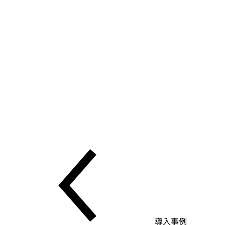
スキーマ変更はイシューやプルリクエストで提起し、自動
SQL レビューが本番到達前にリスクを検知します。
ビルトイン SQL エディタ
プラットフォームから離れずにデータを照会・探索できま
す。RBAC は結果表示と同時に適用されます。
スクリプト支援
構文チェックとオブジェクト名の検証がリリース前に問題の
ある SQL を捕捉。依存オブジェクトも自動で表示されま
す。
導入事例