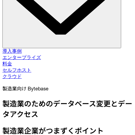
ソリューション
導入事例
エンタープライズ
料金
データベース変更管理
セルフホスト
スキーマ移行。データ修正。
セルフホスト
クラウド
クラウド
データベースアクセス制御
製造業向け Bytebase
アクセス付与。データマスキング。ジャストインタイム。
製造業のためのデータベース変更とデー
データベースコンプライアンス
監査ログ。承認フロー。ポリシー適用。
タアクセス
インテグレーション
製造業企業がつまずくポイント
データベース。パイプライン。ID。