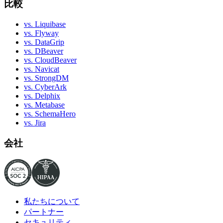
比較
vs. Liquibase
vs. Flyway
vs. DataGrip
vs. DBeaver
vs. CloudBeaver
vs. Navicat
vs. StrongDM
vs. CyberArk
vs. Delphix
vs. Metabase
vs. SchemaHero
vs. Jira
会社
私たちについて
パートナー
セキュリティ