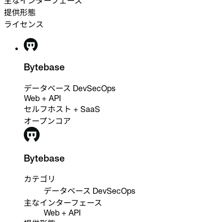
主なインターフェース
業界
提供形態
金融
ライセンス
テクノロジー
製造業
ゲーム
Web3
Bytebase
乗り換え
Liquibase
データベース DevSecOps
DataGrip
Web + API
CloudBeaver
セルフホスト + SaaS
Jira
オープンコア
ドキュメント
はじめに
Bytebase
Terraform
カテゴリ
API
データベース DevSecOps
主なインターフェース
MCP
Web + API