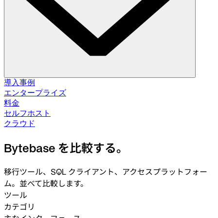
ソリューション
導入事例
エンタープライズ
料金
データベース変更管理
セルフホスト
スキーマ移行。データ修正。
セルフホスト
クラウド
クラウド
データベースアクセス制御
Bytebase を比較する。
アクセス付与。データマスキング。ジャストインタイム。
データベースコンプライアンス
移行ツール、SQL クライアント、アクセスプラットフォー
監査ログ。承認フロー。ポリシー適用。
ム。並べて比較します。
ツール
インテグレーション
カテゴリ
データベース。パイプライン。ID。