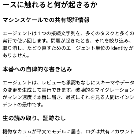
ースに触れると何が起きるか
業界
金融
マシンスケールでの共有認証情報
テクノロジー
製造業
ゲーム
エージェントは 1 つの接続文字列を、多くのタスクと多くの
Web3
実行で使い回します。問題が起きたとき、それを絞り込み、
乗り換え
取り消し、たどり直すためのエージェント単位の identity が
Liquibase
ありません。
DataGrip
CloudBeaver
Jira
本番への自律的な書き込み
ドキュメント
エージェントは、レビューも承認もなしにスキーマやデータ
はじめに
の変更を生成して実行できます。破壊的なマイグレーション
がマシン速度で本番に届き、最初にそれを見る人間はインシ
Terraform
デントの最中です。
API
生の読み取り、証跡なし
MCP
機微なカラムが平文でモデルに届き、ログは共有アカウント