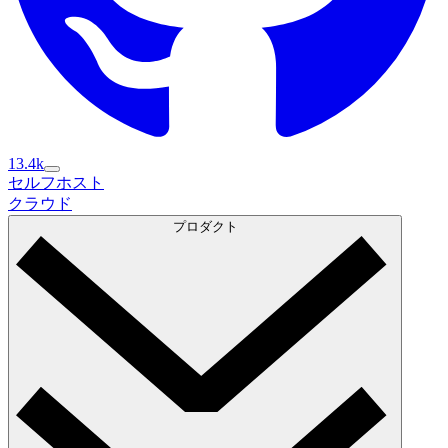
13.4k
セルフホスト
セルフホスト
クラウド
クラウド
プロダクト