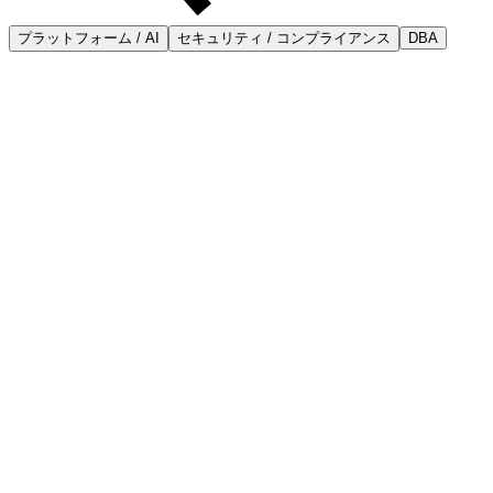
プラットフォーム / AI
セキュリティ / コンプライアンス
DBA
MCP でエージェントを接続
アシスタントやエージェントを MCP とツール連携で接続
し、生の接続文字列ではなく 1 つの統制された経路からデー
タをクエリし、変更を提案させます。
タスクごとの認証情報を自動で
常時のシークレットをエージェントに埋め込む代わりに、タ
スクごとにスコープされた短命のアクセスを発行します。
セルフホスト、単一イメージ
1 つの Docker イメージとして自社インフラで実行できま
す。データと認証情報がネットワークの外に出ることはあり
ません。