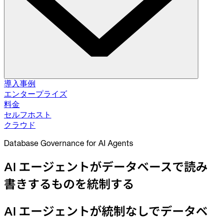
ソリューション
導入事例
エンタープライズ
料金
データベース変更管理
セルフホスト
スキーマ移行。データ修正。
セルフホスト
クラウド
クラウド
データベースアクセス制御
Database Governance for AI Agents
アクセス付与。データマスキング。ジャストインタイム。
AI エージェントがデータベースで読み
データベースコンプライアンス
書きするものを統制する
監査ログ。承認フロー。ポリシー適用。
インテグレーション
AI エージェントが統制なしでデータベ
データベース。パイプライン。ID。