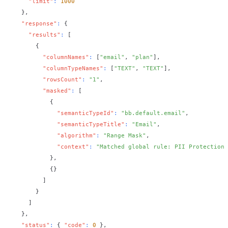
"limit"
:
1000
}
,
"response"
:
{
"results"
:
[
{
"columnNames"
:
[
"email"
,
"plan"
]
,
"columnTypeNames"
:
[
"TEXT"
,
"TEXT"
]
,
"rowsCount"
:
"1"
,
"masked"
:
[
{
"semanticTypeId"
:
"bb.default.email"
,
"semanticTypeTitle"
:
"Email"
,
"algorithm"
:
"Range Mask"
,
"context"
:
"Matched global rule: PII Protection"
}
,
{
}
]
}
]
}
,
"status"
:
{
"code"
:
0
}
,