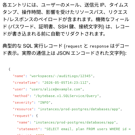
各エントリには、ユーザーのメール、送信元 IP、タイムス
タンプ、操作時間、影響を受けたリソースパス、リクエス
ト/レスポンスのペイロードが含まれます。機微なフィール
ド (パスワード、証明書、SSH 鍵、接続文字列) は、レコー
ドが書き込まれる前に自動でリダクトされます。
典型的な SQL 実行レコード (
と
はデコー
request
response
ド表示。実際の通信上は JSON エンコードされた文字列):
{
"name"
:
"workspaces/-/auditLogs/12345"
,
"createTime"
:
"2026-05-05T14:23:11Z"
,
"user"
:
"users/alice@example.com"
,
"method"
:
"/bytebase.v1.SQLService/Query"
,
"severity"
:
"INFO"
,
"resource"
:
"instances/prod-postgres/databases/app"
,
"request"
:
{
"name"
:
"instances/prod-postgres/databases/app"
,
"statement"
:
"SELECT email, plan FROM users WHERE id = 1