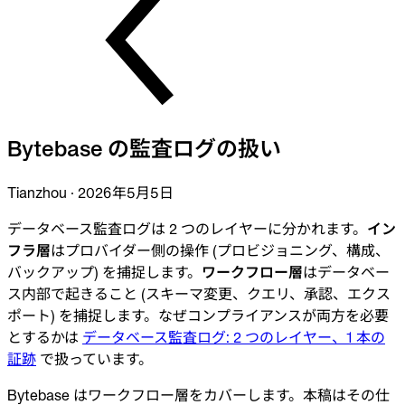
業界
金融
テクノロジー
製造業
ゲーム
Web3
乗り換え
Bytebase の監査ログの扱い
Liquibase
DataGrip
CloudBeaver
Tianzhou
·
2026年5月5日
Jira
ドキュメント
データベース監査ログは 2 つのレイヤーに分かれます。
イン
フラ層
はプロバイダー側の操作 (プロビジョニング、構成、
はじめに
バックアップ) を捕捉します。
ワークフロー層
はデータベー
ス内部で起きること (スキーマ変更、クエリ、承認、エクス
Terraform
ポート) を捕捉します。なぜコンプライアンスが両方を必要
とするかは
データベース監査ログ: 2 つのレイヤー、1 本の
API
証跡
で扱っています。
MCP
Bytebase はワークフロー層をカバーします。本稿はその仕