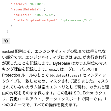
"latency"
:
"0.018s"
,
"requestMetadata"
:
{
"callerIp"
:
"10.0.5.42"
,
"callerSuppliedUserAgent"
:
"bytebase-web/3.x"
}
}
配列こそ、エンジンネイティブの監査では得られな
masked
い部分です。エンジンネイティブログは SQL が実行され行
が返ったことを記録します。Bytebase はカラム単位のマス
キング理由を記録します。
は、グローバルの PII
email
Protection ルールのもとで
セマンティッ
bb.default.email
クタイプに一致したため、マスクされて返りました。マスク
されていないカラムは空のエントリとして現れ、カラムと理
由の対応をそのまま保ちます。この形は SQL Editor のクエ
リ、変更ロールアウト、データエクスポートで同一です。1
つのスキーマで、すべての操作を捉えます。