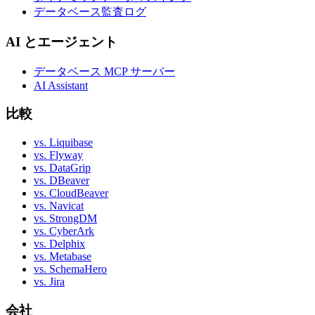
データベース監査ログ
AI とエージェント
データベース MCP サーバー
AI Assistant
比較
vs. Liquibase
vs. Flyway
vs. DataGrip
vs. DBeaver
vs. CloudBeaver
vs. Navicat
vs. StrongDM
vs. CyberArk
vs. Delphix
vs. Metabase
vs. SchemaHero
vs. Jira
会社