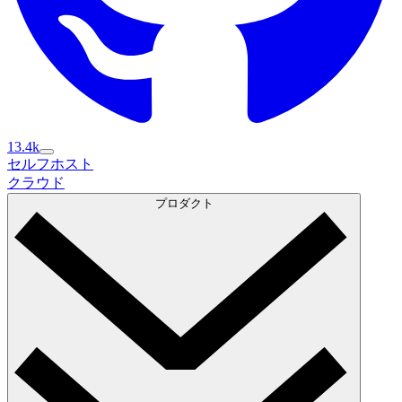
13.4k
セルフホスト
セルフホスト
クラウド
クラウド
プロダクト