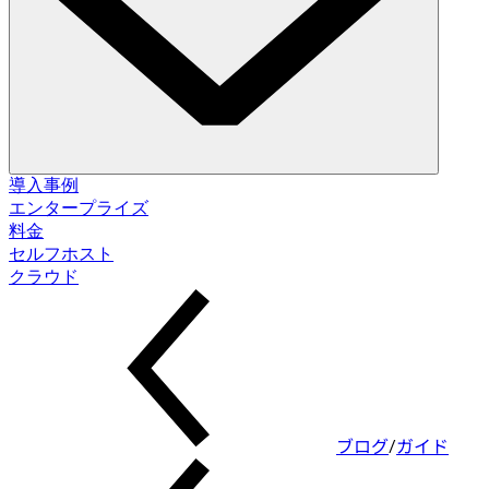
ソリューション
導入事例
エンタープライズ
料金
データベース変更管理
セルフホスト
スキーマ移行。データ修正。
セルフホスト
クラウド
クラウド
データベースアクセス制御
アクセス付与。データマスキング。ジャストインタイム。
データベースコンプライアンス
監査ログ。承認フロー。ポリシー適用。
ブログ
/
ガイド
インテグレーション
データベース。パイプライン。ID。