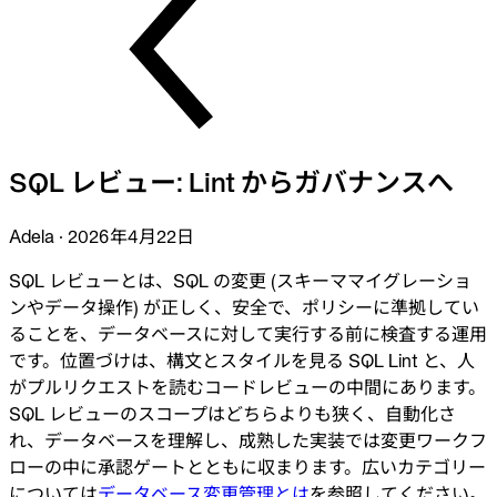
業界
金融
テクノロジー
製造業
ゲーム
Web3
乗り換え
SQL レビュー: Lint からガバナンスへ
Liquibase
DataGrip
CloudBeaver
Adela
·
2026年4月22日
Jira
ドキュメント
SQL レビューとは、SQL の変更 (スキーママイグレーショ
ンやデータ操作) が正しく、安全で、ポリシーに準拠してい
はじめに
ることを、データベースに対して実行する前に検査する運用
です。位置づけは、構文とスタイルを見る SQL Lint と、人
Terraform
がプルリクエストを読むコードレビューの中間にあります。
SQL レビューのスコープはどちらよりも狭く、自動化さ
API
れ、データベースを理解し、成熟した実装では変更ワークフ
MCP
ローの中に承認ゲートとともに収まります。広いカテゴリー
については
データベース変更管理とは
を参照してください。