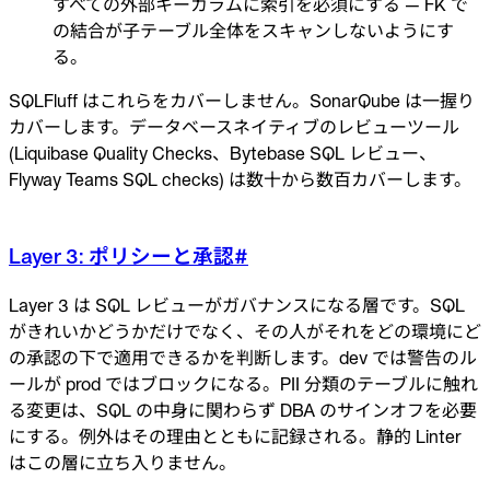
すべての外部キーカラムに索引を必須にする — FK で
の結合が子テーブル全体をスキャンしないようにす
る。
SQLFluff はこれらをカバーしません。SonarQube は一握り
カバーします。データベースネイティブのレビューツール
(Liquibase Quality Checks、Bytebase SQL レビュー、
Flyway Teams SQL checks) は数十から数百カバーします。
Layer 3: ポリシーと承認
#
Layer 3 は SQL レビューがガバナンスになる層です。SQL
がきれいかどうかだけでなく、その人がそれをどの環境にど
の承認の下で適用できるかを判断します。dev では警告のル
ールが prod ではブロックになる。PII 分類のテーブルに触れ
る変更は、SQL の中身に関わらず DBA のサインオフを必要
にする。例外はその理由とともに記録される。静的 Linter
はこの層に立ち入りません。