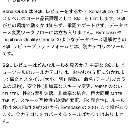
SonarQube は SQL レビューをするか？
SonarQube はソー
スレベルのコード品質課題として SQL を Lint します。SQL
がどの環境で動くかは知らず、承認でゲートせず、データベ
ース変更ワークフローには立ち入りません。Bytebase や
Liquibase Quality Checks のようなデータベース理解付きの
SQL レビュープラットフォームとは、別カテゴリのツール
です。
SQL レビューはどんなルールを見るか？
主要な SQL レビ
ューツールのルールカテゴリは、おおむね 5 群に分かれま
す: 構文とスタイル (大小、禁止関数)、命名 (テーブル/カラ
ムの規約)、安全性 (非加算なスキーマ変更、
のない
WHERE
)、性能 (索引欠落、非効率な結合、巨大同期
DELETE
ALTER
)、スキーマ互換性 (破壊的変更、FK 整合性)。ルール
TABLE
数は SQLFluff の約 30 から Bytebase の 200+ まで幅があり
ます。全カテゴリをカバーするツールばかりではありませ
ん。