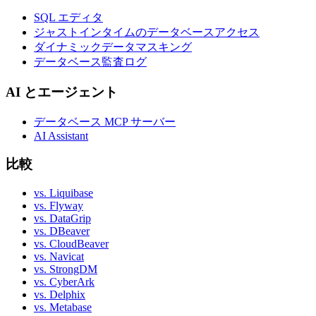
SQL エディタ
ジャストインタイムのデータベースアクセス
ダイナミックデータマスキング
データベース監査ログ
AI とエージェント
データベース MCP サーバー
AI Assistant
比較
vs. Liquibase
vs. Flyway
vs. DataGrip
vs. DBeaver
vs. CloudBeaver
vs. Navicat
vs. StrongDM
vs. CyberArk
vs. Delphix
vs. Metabase