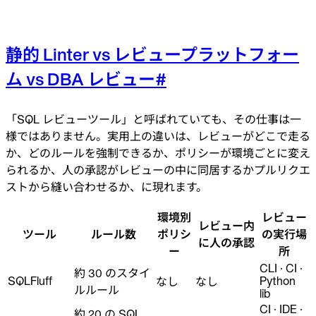
静的 Linter vs レビュープラットフォー
ム vs DBA レビュー
#
「SQL レビューツール」と呼ばれていても、その仕事は一
様ではありません。実用上の違いは、レビューがどこで走る
か、どのルールを強制できるか、ポリシーが環境ごとに変え
られるか、人の承認がレビューの中に同居するかプルリクエ
ストから縫い合わせるか、に現れます。
環境別
レビュー
レビュー内
ツール
ルール数
ポリシ
の実行場
に人の承認
ー
所
CLI · CI ·
約 30 のスタイ
SQLFluff
Python
なし
なし
ルルール
lib
CI · IDE ·
約 20 の SQL