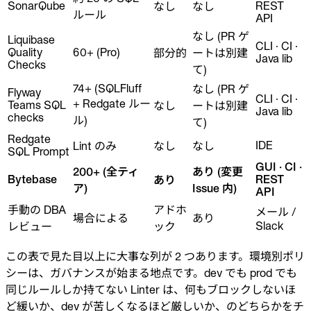
SonarQube
REST
なし
なし
ルール
API
なし (PR ゲ
Liquibase
CLI · CI ·
Quality
60+ (Pro)
部分的
ートは別建
Java lib
Checks
て)
74+ (SQLFluff
なし (PR ゲ
Flyway
CLI · CI ·
+ Redgate ルー
Teams SQL
なし
ートは別建
Java lib
checks
ル)
て)
Redgate
IDE
Lint のみ
なし
なし
SQL Prompt
GUI · CI ·
200+ (全ティ
あり (変更
Bytebase
REST
あり
ア)
Issue 内)
API
手動の DBA
アドホ
メール /
場合による
あり
Slack
レビュー
ック
この表で見た目以上に大事な列が 2 つあります。環境別ポリ
シーは、ガバナンスが始まる地点です。dev でも prod でも
同じルールしか持てない Linter は、何もブロックしないほ
ど緩いか、dev が苦しくなるほど厳しいか、のどちらかをチ