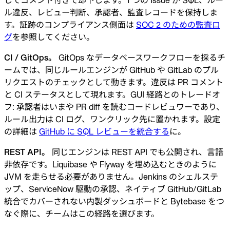
ル違反、レビュー判断、承認者、監査レコードを保持しま
す。証跡のコンプライアンス側面は
SOC 2 のための監査ロ
グ
を参照してください。
CI / GitOps。
GitOps なデータベースワークフローを採るチ
ームでは、同じルールエンジンが GitHub や GitLab のプル
リクエストのチェックとして動きます。違反は PR コメント
と CI ステータスとして現れます。GUI 経路とのトレードオ
フ: 承認者はいまや PR diff を読むコードレビュワーであり、
ルール出力は CI ログ、ワンクリック先に置かれます。設定
の詳細は
GitHub に SQL レビューを統合する
に。
REST API。
同じエンジンは REST API でも公開され、言語
非依存です。Liquibase や Flyway を埋め込むときのように
JVM を走らせる必要がありません。Jenkins のシェルステ
ップ、ServiceNow 駆動の承認、ネイティブ GitHub/GitLab
統合でカバーされない内製ダッシュボードと Bytebase をつ
なぐ際に、チームはこの経路を選びます。