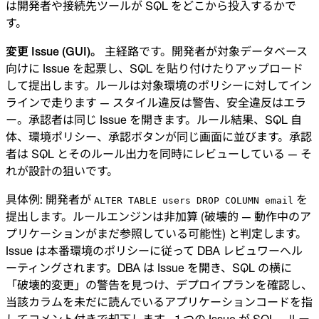
は開発者や接続先ツールが SQL をどこから投入するかで
す。
変更 Issue (GUI)。
主経路です。開発者が対象データベース
向けに Issue を起票し、SQL を貼り付けたりアップロード
して提出します。ルールは対象環境のポリシーに対してイン
ラインで走ります — スタイル違反は警告、安全違反はエラ
ー。承認者は同じ Issue を開きます。ルール結果、SQL 自
体、環境ポリシー、承認ボタンが同じ画面に並びます。承認
者は SQL とそのルール出力を同時にレビューしている — そ
れが設計の狙いです。
具体例: 開発者が
を
ALTER TABLE users DROP COLUMN email
提出します。ルールエンジンは非加算 (破壊的 — 動作中のア
プリケーションがまだ参照している可能性) と判定します。
Issue は本番環境のポリシーに従って DBA レビュワーへル
ーティングされます。DBA は Issue を開き、SQL の横に
「破壊的変更」の警告を見つけ、デプロイプランを確認し、
当該カラムを未だに読んでいるアプリケーションコードを指
してコメント付きで却下します。1 つの Issue が SQL、ルー