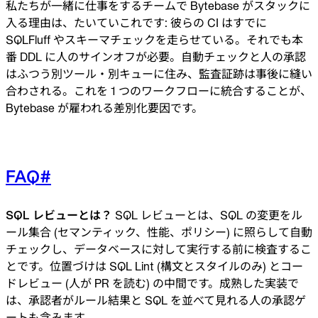
私たちが一緒に仕事をするチームで Bytebase がスタックに
入る理由は、たいていこれです: 彼らの CI はすでに
SQLFluff やスキーマチェックを走らせている。それでも本
番 DDL に人のサインオフが必要。自動チェックと人の承認
はふつう別ツール・別キューに住み、監査証跡は事後に縫い
合わされる。これを 1 つのワークフローに統合することが、
Bytebase が雇われる差別化要因です。
FAQ
#
SQL レビューとは？
SQL レビューとは、SQL の変更をル
ール集合 (セマンティック、性能、ポリシー) に照らして自動
チェックし、データベースに対して実行する前に検査するこ
とです。位置づけは SQL Lint (構文とスタイルのみ) とコー
ドレビュー (人が PR を読む) の中間です。成熟した実装で
は、承認者がルール結果と SQL を並べて見れる人の承認ゲ
ートも含みます。