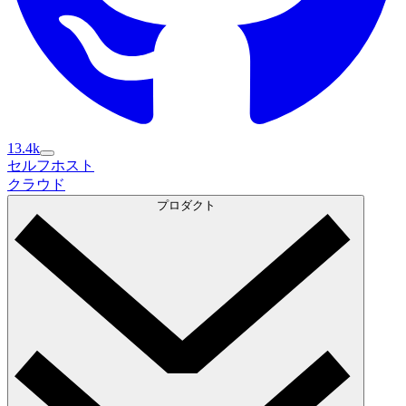
13.4k
セルフホスト
セルフホスト
クラウド
クラウド
プロダクト