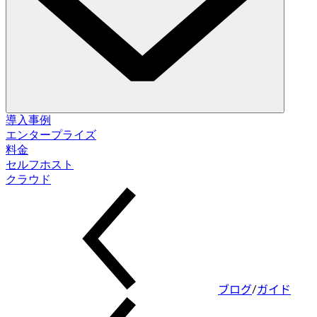
ソリューション
導入事例
エンタープライズ
料金
データベース変更管理
セルフホスト
スキーマ移行。データ修正。
セルフホスト
クラウド
クラウド
データベースアクセス制御
アクセス付与。データマスキング。ジャストインタイム。
データベースコンプライアンス
監査ログ。承認フロー。ポリシー適用。
ブログ
/
ガイド
インテグレーション
データベース。パイプライン。ID。