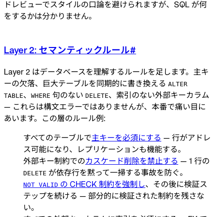
ドレビューでスタイルの口論を避けられますが、SQL が何
をするかは分かりません。
Layer 2: セマンティックルール
#
Layer 2 はデータベースを理解するルールを足します。主キ
ーの欠落、巨大テーブルを同期的に書き換える
ALTER
、
句のない
、索引のない外部キーカラム
TABLE
WHERE
DELETE
— これらは構文エラーではありませんが、本番で痛い目に
あいます。この層のルール例:
すべてのテーブルで
主キーを必須にする
— 行がアドレ
ス可能になり、レプリケーションも機能する。
外部キー制約での
カスケード削除を禁止する
— 1 行の
が依存行を黙って一掃する事故を防ぐ。
DELETE
の CHECK 制約を強制し
、その後に検証ス
NOT VALID
テップを続ける — 部分的に検証された制約を残さな
い。