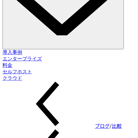
ソリューション
導入事例
エンタープライズ
料金
データベース変更管理
セルフホスト
スキーマ移行。データ修正。
セルフホスト
クラウド
クラウド
データベースアクセス制御
アクセス付与。データマスキング。ジャストインタイム。
データベースコンプライアンス
監査ログ。承認フロー。ポリシー適用。
ブログ
/
比較
インテグレーション
データベース。パイプライン。ID。