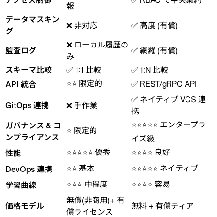
報
データマスキン
❌ 非対応
✅ 高度 (有償)
グ
❌ ローカル履歴の
監査ログ
✅ 網羅 (有償)
み
スキーマ比較
✅ 1:1 比較
✅ 1:N 比較
⭐⭐ 限定的
✅ REST/gRPC API
API 統合
✅ ネイティブ VCS 連
GitOps 連携
❌ 手作業
携
⭐⭐⭐⭐⭐ エンタープラ
ガバナンス & コ
⭐ 限定的
ンプライアンス
イズ級
⭐⭐⭐⭐⭐ 優秀
⭐⭐⭐⭐ 良好
性能
⭐⭐ 基本
⭐⭐⭐⭐⭐ ネイティブ
DevOps 連携
⭐⭐⭐ 中程度
⭐⭐⭐⭐ 容易
学習曲線
無償(非商用)+ 有
価格モデル
無料 + 有償ティア
償ライセンス