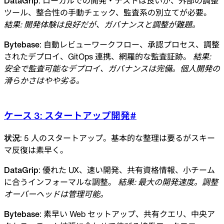
DataGrip
: ローカルでの開発・テストは良いが、外部の調整
ツール、整合性の手動チェック、監査系の別立てが必要。
結果: 開発体験は良好だが、ガバナンスと調整が難題。
Bytebase
: 自動レビューワークフロー、承認プロセス、調整
されたデプロイ、GitOps 連携、網羅的な監査証跡。
結果:
安全で監査可能なデプロイ、ガバナンスは完備。個人開発の
滑らかさはやや劣る。
ケース 3: スタートアップ開発
#
状況
: 5 人のスタートアップ。基本的な整理は要るがスキー
マ反復は素早く。
DataGrip
: 優れた UX、速い開発、共有資格情報、小チーム
に合うインフォーマルな調整。
結果: 最大の開発速度。調整
オーバーヘッドは管理可能。
Bytebase
: 素早い Web セットアップ、共有クエリ、中央ア