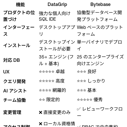
DataGrip
Bytebase
機能
プロダクトの位
協働型データベース開
強力な個人向け
SQL IDE
置づけ
発プラットフォーム
インターフェー
デスクトップアプ
Web ベースのプラット
ス
リ
フォーム
デスクトップイン
単一バイナリでデプロ
インストール
ストールが必要
イ
35+ エンジン (フ
25 のエンタープライズ
対応 DB
ル + 基本)
向けエンジン
⭐⭐⭐⭐⭐ 卓越
⭐⭐⭐ 良好
UX
⭐⭐⭐⭐⭐ 高度
⭐⭐⭐ しっかり
クエリ開発
⭐⭐⭐⭐ 網羅的
⭐⭐⭐ 基本
AI アシスト
⭐⭐ 限定的
⭐⭐⭐⭐⭐ 優秀
チーム協働
✅ レビューワークフロ
変更管理
❌ 直接変更のみ
ー
❌ ローカル資格情
アクセス制御
✅ RBAC で中央集約