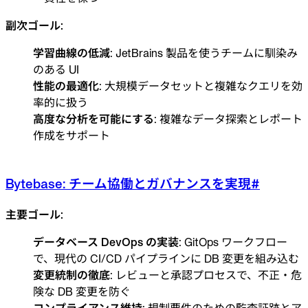
副次ゴール:
学習曲線の低減
: JetBrains 製品を使うチームに馴染み
のある UI
性能の最適化
: 大規模データセットと複雑なクエリを効
率的に扱う
高度な分析を可能にする
: 複雑なデータ探索とレポート
作成をサポート
Bytebase: チーム協働とガバナンスを実現
#
主要ゴール:
データベース DevOps の実装
: GitOps ワークフロー
で、現代の CI/CD パイプラインに DB 変更を組み込む
変更統制の徹底
: レビューと承認プロセスで、不正・危
険な DB 変更を防ぐ
コンプライアンス維持
: 規制要件のための監査証跡とア