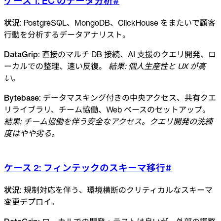
ケース 1: EC のデータ分析
#
状況
: PostgreSQL、MongoDB、ClickHouse をまたいで顧客
行動を分析するデータアナリスト。
DataGrip
: 直接のマルチ DB 接続、AI 支援のクエリ開発、ロ
ーカルでの整理、速い反復。
結果: 個人生産性と UX が高
い。
Bytebase
: データマスキング付きの中央アクセス、共有クエ
リライブラリ、チーム協働、Web ベースのセットアップ。
結果: チーム協働を伴う安全なアクセス。クエリ開発の洗練
度はやや劣る。
ケース 2: フィンテックのスキーマ移行
#
状況
: 規制対応を伴う、環境横断のクリティカルなスキーマ
変更デプロイ。