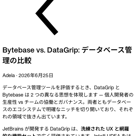
業界
金融
テクノロジー
製造業
ゲーム
Web3
乗り換え
Bytebase vs. DataGrip: データベース管
Liquibase
DataGrip
理の比較
CloudBeaver
Jira
Adela
·
2026年6月25日
ドキュメント
はじめに
データベース管理ツールを評価するとき、DataGrip と
Bytebase は 2 つの異なる思想を体現します — 個人開発者の
Terraform
生産性 vs チームの協働とガバナンス。両者ともデータベー
スのエコシステムで明確なニッチを切り開いており、それぞ
API
れの領域で抜きん出ています。
MCP
JetBrains が開発する DataGrip は、
洗練された UX と網羅
的な機能セット
で広く評価されています。IntelliJ IDEA をは