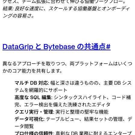
クセス、チーム拡張に合わせて伸びる協働ワークフロー。
結果: 良好な速度に、スケールする協働基盤とオンボーディ
ングの容易さ。
DataGrip と Bytebase の共通点
#
異なるアプローチを取りつつ、両プラットフォームはいくつ
かのコア能力を共有します。
マルチ DB 対応
: 幅と深さは違うものの、主要 DB シス
テムを網羅的にサポート
高度な SQL 編集
: シンタックスハイライト、コード補
完、エラー検出を備えた洗練されたエディタ
クエリ実行・管理
: 実行と整理の堅牢な機能
データ可視化
: テーブルビュー、結果セットの管理、デ
ータ閲覧
プロ仕様の信頼性
: 真剣な DB 業務に耐えるエンタープ